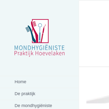
Ga
naar
inhoud
Home
De praktijk
De mondhygiëniste