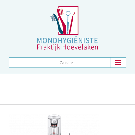
Ga
naar
inhoud
Ga naar...