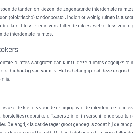
ussen de tanden en kiezen, de zogenaamde interdentale ruimtes
een (elektrische) tandenborstel. Indien er weinig ruimte is tuss
gebruiken. Floss is er in verschillende diktes, welke floss voor u 
n de interdentale ruimtes.
tokers
dentale ruimtes wat groter, dan kunt u deze ruimtes dagelijks re
die driehoekig van vorm is. Het is belangrijk dat deze er goed t
in is.
nstoker te klein is voor de reiniging van de interdentale ruimtes
alborsteltjes) gebruiken. Ragers zijn er in verschillende soorte
r. Belangrijk is dat de rager groot genoeg is zodat hij de tandp
n en kiezen goed bereikt. Dit kan betekenen dat u verschillend