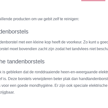
hillende producten om uw gebit zelf te reinigen:
denborstels
enborstel met een kleine kop heeft de voorkeur. Zo kunt u goed
rstel moet bovendien zacht zijn zodat het tandvlees niet bescha
che tandenborstels
k is gebleken dat de ronddraaiende heen-en-weergaande elektr
ief is. Deze borstels verwijderen beter plak dan handtandenbor
s voor een goede mondhygiëne. Er zijn ook speciale elektrische
rijgbaar.