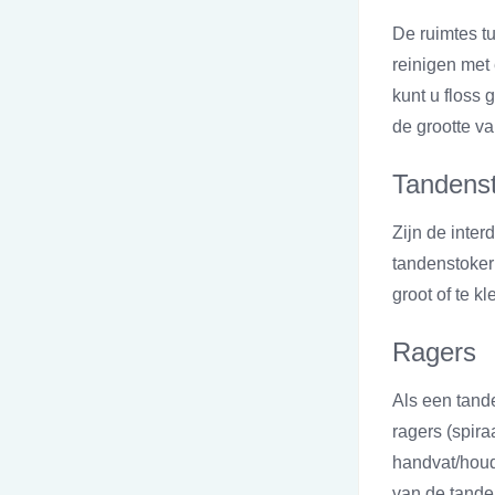
De ruimtes t
reinigen met 
kunt u floss 
de grootte va
Tandens
Zijn de inter
tandenstoker 
groot of te kle
Ragers
Als een tande
ragers (spira
handvat/houde
van de tande