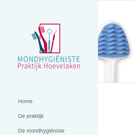
Ga
naar
inhoud
Home
De praktijk
De mondhygiëniste