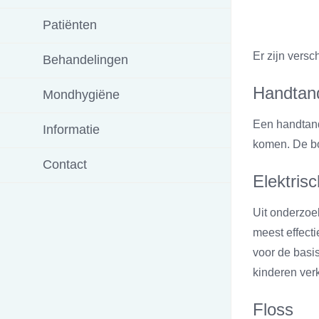
Patiënten
Er zijn versc
Behandelingen
Handtan
Mondhygiëne
Een handtand
Informatie
komen. De bo
Contact
Elektris
Uit onderzoe
meest effect
voor de basi
kinderen verk
Floss